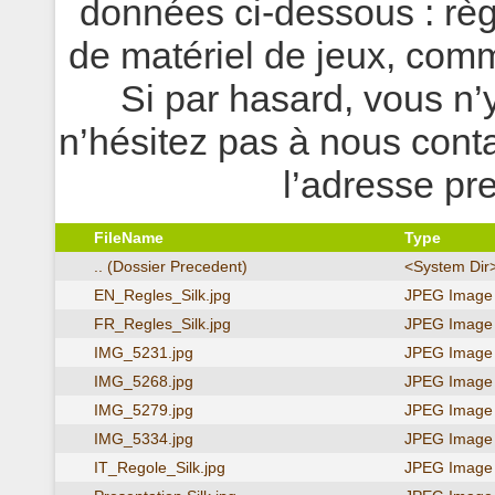
données ci-dessous : règ
de matériel de jeux, com
Si par hasard, vous n’
n’hésitez pas à nous con
l’adresse pr
FileName
Type
.. (Dossier Precedent)
<System Dir
EN_Regles_Silk.jpg
JPEG Image
FR_Regles_Silk.jpg
JPEG Image
IMG_5231.jpg
JPEG Image
IMG_5268.jpg
JPEG Image
IMG_5279.jpg
JPEG Image
IMG_5334.jpg
JPEG Image
IT_Regole_Silk.jpg
JPEG Image